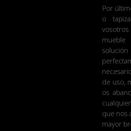
Por últi
o tapiz
vosotros 
mueble 
solució
perfecta
necesario
de uso, 
os aban
cualquie
que nos a
mayor br