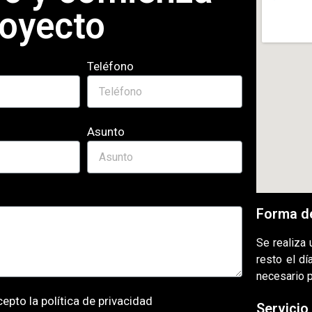
royecto
Teléfono
Asunto
Forma d
Se realiza
resto el d
necesario 
cepto la
política de privacidad
Servicio