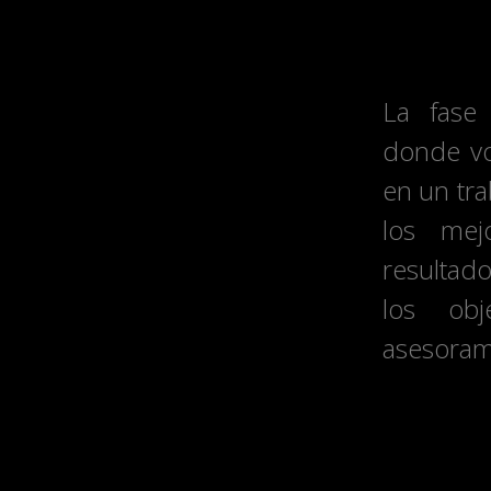
3. Con
La fase
donde vo
en un tra
los mej
resultado
los obj
asesoram
4. Co