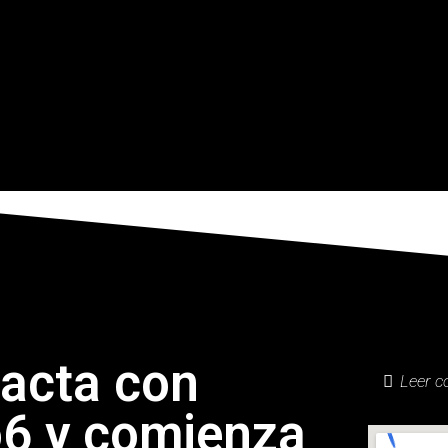
acta con
Leer c
o6 y comienza