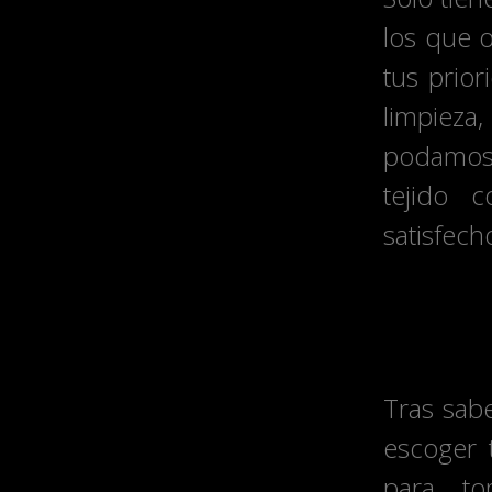
los que 
tus prior
limpiez
podamos 
tejido 
satisfech
2. La
Tras sab
escoger 
para to