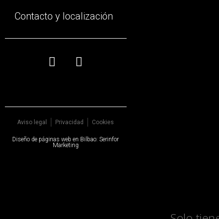
A
Contacto y localización
Desde 
que s
disfru
Aviso legal
Privacidad
Cookies
Diseño de
páginas web en Bilbao
:
Serinfor
Marketing
1. El
Solo tien