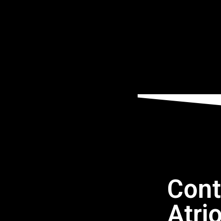
Cont
Atri