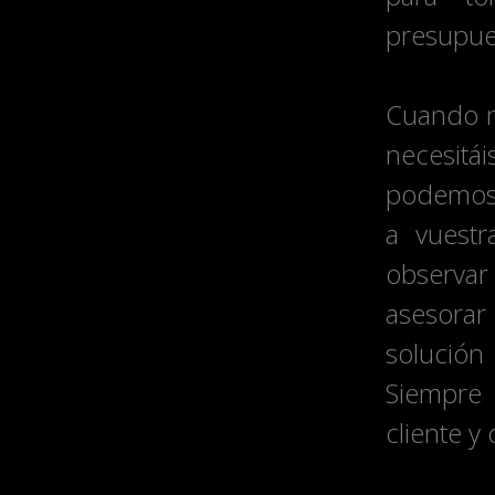
presupue
Cuando n
necesit
podemos 
a vuest
observa
asesorar
solución
Siempre
cliente y