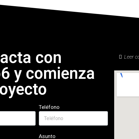
acta con
Leer c
o6 y comienza
royecto
Teléfono
Asunto