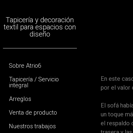
Tapicería y decoración
C
textil para espacios con
diseño
Sobre Atrio6
En este caso
Tapicería / Servicio
integral
por el valor
Arreglos
El sofá habí
Venta de producto
un toque más
el respaldo 
Nuestros trabajos
trasera y la