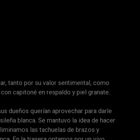
r
ar, tanto por su valor sentimental, como
r con capitoné en respaldo y piel granate.
 sus dueños querían aprovechar para darle
asileña blanca. Se mantuvo la idea de hacer
eliminamos las tachuelas de brazos y
anca. En la trasera optamos por un vivo