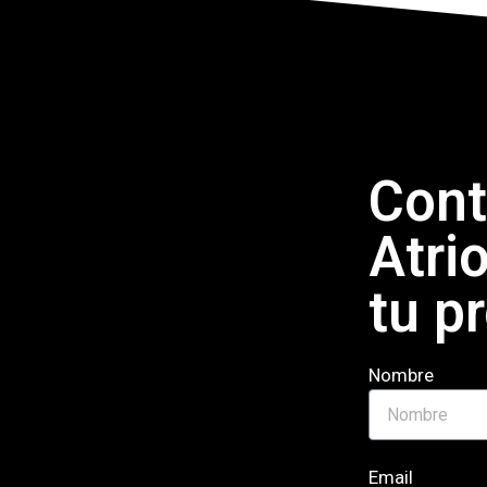
Cont
Atri
tu p
Nombre
Email