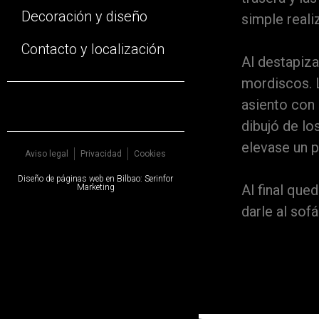
Decoración y diseño
simple reali
Contacto y localización
Al destapiza
mordiscos. L
asiento con
dibujó de l
elevase un 
Aviso legal
Privacidad
Cookies
Diseño de
páginas web en Bilbao
:
Serinfor
Al final que
Marketing
darle al sof